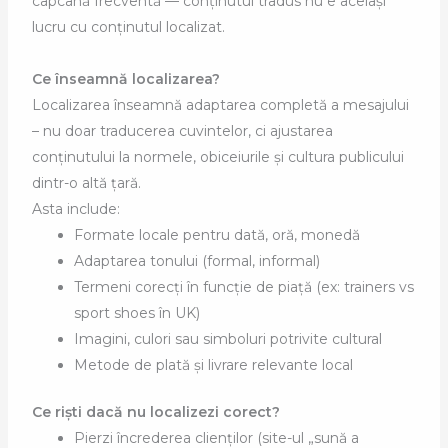
capcană frecventă — conținutul tradus nu e același
lucru cu conținutul localizat.
Ce înseamnă localizarea?
Localizarea înseamnă adaptarea completă a mesajului
– nu doar traducerea cuvintelor, ci ajustarea
conținutului la normele, obiceiurile și cultura publicului
dintr-o altă țară.
Asta include:
Formate locale pentru dată, oră, monedă
Adaptarea tonului (formal, informal)
Termeni corecți în funcție de piață (ex: trainers vs
sport shoes în UK)
Imagini, culori sau simboluri potrivite cultural
Metode de plată și livrare relevante local
Ce riști dacă nu localizezi corect?
Pierzi încrederea clienților (site-ul „sună a