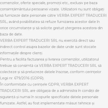
comenzilor, oferte speciale, promoții etc., exclusiv pe baza
consimțământului persoanei vizate. Utilizatorii nu sunt obligați
să furnizeze date personale către VERBA EXPERT TRADUCERI
SRL, având posibilitatea să refuze furnizarea acestor date în
orice circumstanțe și să solicite gratuit ștergerea acestora din
baza de date.
VERBA EXPERT TRADUCERI SRL nu exercită direct sau
indirect control asupra bazelor de date unde sunt stocate
informațiile despre clienți.
Pentru a facilita facturarea și livrarea comenzilor, utilizatorul
trebuie să consimtă ca VERBA EXPERT TRADUCERI SRL să
colecteze și să prelucreze datele înscrise, conform cerințelor
Legii nr. 679/2016 (GDPR).
În conformitate cu cerințele GDPR, VERBA EXPERT
TRADUCERI SRL are obligația de a administra în condiții de
siguranță și numai în scopurile specificate datele personale
furnizate. Astfel, au fost implementate măsuri tehnice și