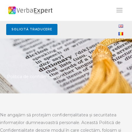
Skip
to
content
SOLICITĂ TRADUCERE
Politica de confidenţialitate
Ne angajăm să protejăm confidențialitatea și securitatea
informațiilor dumneavoastră personale. Această Politică de
Confidențialitate descrie modul în care colectăm, folosim și