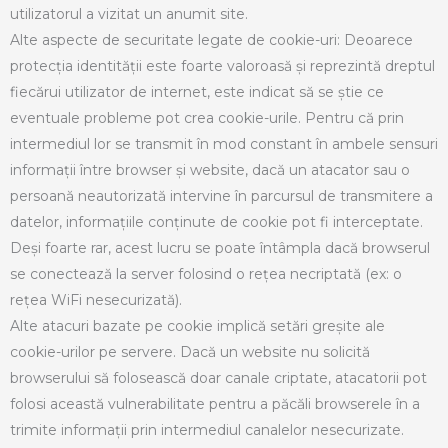
utilizatorul a vizitat un anumit site.
Alte aspecte de securitate legate de cookie-uri: Deoarece
protecția identității este foarte valoroasă și reprezintă dreptul
fiecărui utilizator de internet, este indicat să se știe ce
eventuale probleme pot crea cookie-urile. Pentru că prin
intermediul lor se transmit în mod constant în ambele sensuri
informații între browser și website, dacă un atacator sau o
persoană neautorizată intervine în parcursul de transmitere a
datelor, informațiile conținute de cookie pot fi interceptate.
Deși foarte rar, acest lucru se poate întâmpla dacă browserul
se conectează la server folosind o rețea necriptată (ex: o
rețea WiFi nesecurizată).
Alte atacuri bazate pe cookie implică setări greșite ale
cookie-urilor pe servere. Dacă un website nu solicită
browserului să folosească doar canale criptate, atacatorii pot
folosi această vulnerabilitate pentru a păcăli browserele în a
trimite informații prin intermediul canalelor nesecurizate.