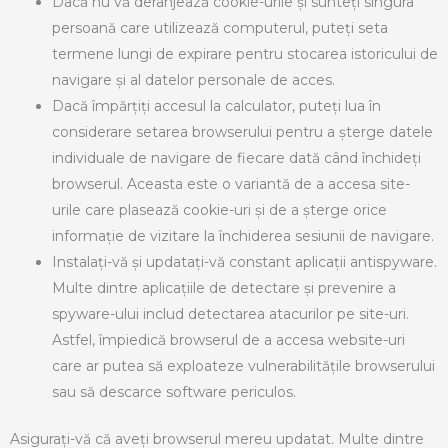
Dacă nu vă deranjează cookie-urile și sunteți singura
persoană care utilizează computerul, puteți seta
termene lungi de expirare pentru stocarea istoricului de
navigare și al datelor personale de acces.
Dacă împărțiți accesul la calculator, puteți lua în
considerare setarea browserului pentru a șterge datele
individuale de navigare de fiecare dată când închideți
browserul. Aceasta este o variantă de a accesa site-
urile care plasează cookie-uri și de a șterge orice
informație de vizitare la închiderea sesiunii de navigare.
Instalați-vă și updatați-vă constant aplicații antispyware.
Multe dintre aplicațiile de detectare și prevenire a
spyware-ului includ detectarea atacurilor pe site-uri.
Astfel, împiedică browserul de a accesa website-uri
care ar putea să exploateze vulnerabilitățile browserului
sau să descarce software periculos.
Asigurați-vă că aveți browserul mereu updatat. Multe dintre