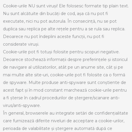
Cookie-urile NU sunt viruși! Ele folosesc formate tip plain text.
Nu sunt alcătuite din bucăți de cod, așa că nu pot fi
executate, nici nu pot autorula. În consecință, nu se pot
duplica sau replica pe alte rețele pentru a se rula sau replica.
Deoarece nu pot îndeplini aceste funcții, nu pot fi
considerate viruși.
Cookie-urile pot fi totuși folosite pentru scopuri negative.
Deoarece stochează informații despre preferințele și istoricul
de navigare al utilizatorilor, atât pe un anume site, cât și pe
mai multe alte site-uri, cookie-urile pot fi folosite ca o formă
de spyware. Multe produse anti-spyware sunt conștiente de
acest fapt și în mod constant marchează cookie-urile pentru
a fi șterse în cadrul procedurilor de ștergere/scanare anti-
virus/anti-spyware.
În general, browserele au integrate setări de confidențialitate
care furnizează diferite niveluri de acceptare a cookie-urilor,
perioada de valabilitate și ștergere automată după ce